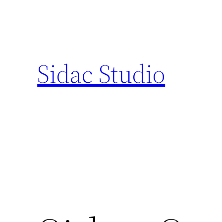
Ga
naar
de
inhoud
Sidac Studio